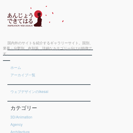
国内外のサイトを紹介するギャラリーサイト。国別、
業界・分野別、色別等、詳細なカテゴリー分けが特徴で
す。
ホーム
アーカイブ一覧
ウェブデザインのikesai
カテゴリー
3D/Animation
Agency
Architecture