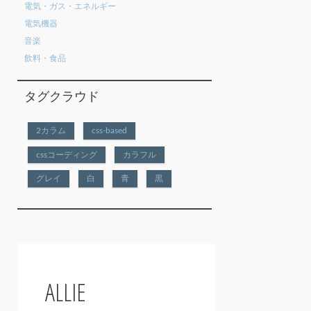
電気・ガス・エネルギー
電気機器
音楽
飲料・食品
タグクラウド
2カラム
css-based
cssコーディング
カラフル
グレイ
白
青
黒
ALLIE