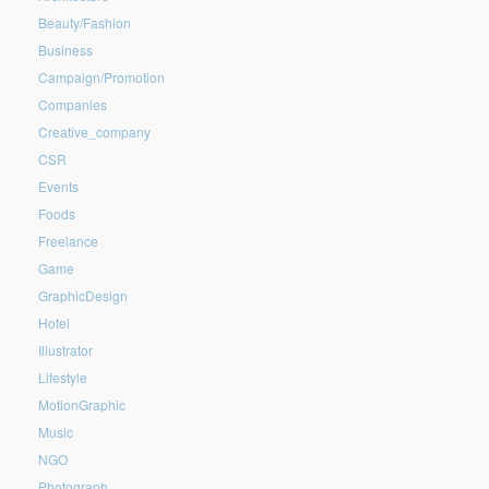
Beauty/Fashion
Business
Campaign/Promotion
Companies
Creative_company
CSR
Events
Foods
Freelance
Game
GraphicDesign
Hotel
Illustrator
Lifestyle
MotionGraphic
Music
NGO
Photograph