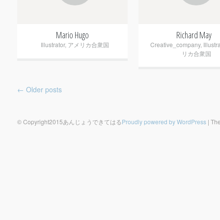
Mario Hugo
Richard May
Illustrator
,
アメリカ合衆国
Creative_company
,
Illustr
リカ合衆国
Post navigation
←
Older posts
© Copyright2015あんじょうできてはる
Proudly powered by WordPress
|
The