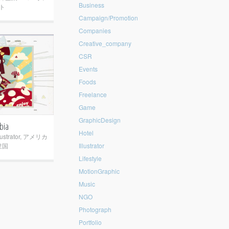
Business
ト
Campaign/Promotion
Companies
Creative_company
CSR
+
Events
Foods
Freelance
Game
GraphicDesign
bia
Hotel
lustrator
,
アメリカ
衆国
Illustrator
Lifestyle
MotionGraphic
Music
NGO
Photograph
Portfolio