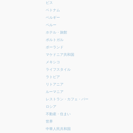
ビス
ベトナム
ベルギー
ペルー
ホテル・旅館
ポルトガル
ポーランド
マケドニア共和国
メキシコ
ライフスタイル
ラトビア
リトアニア
ルーマニア
レストラン・カフェ・バー
ロシア
不動産・住まい
世界
中華人民共和国