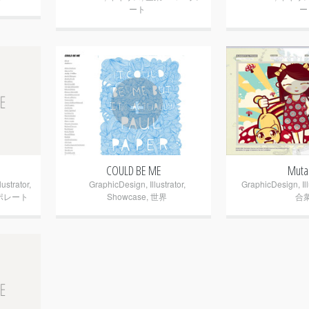
ート
ー
+
COULD BE ME
Muta
llustrator
,
GraphicDesign
,
Illustrator
,
GraphicDesign
,
Il
ポレート
Showcase
,
世界
合