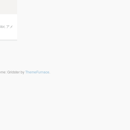
ator
,
アメ
me: Gridster by
ThemeFurnace
.