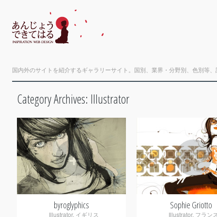
国内外のサイトを紹介するギャラリーサイト。国別、業界・分野別、色別等、
Category Archives:
Illustrator
+
+
byroglyphics
Sophie Griotto
Illustrator
,
イギリス
Illustrator
,
フラン