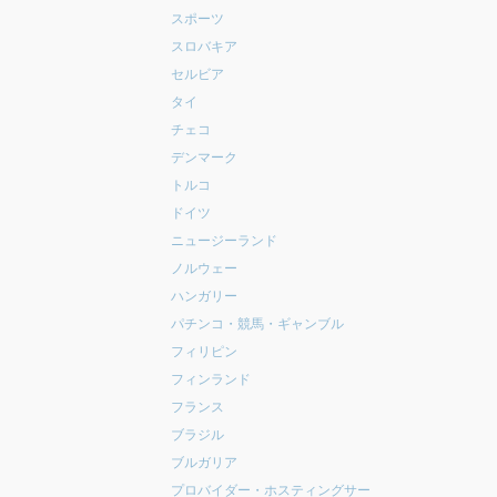
スポーツ
スロバキア
セルビア
タイ
チェコ
デンマーク
トルコ
ドイツ
ニュージーランド
ノルウェー
ハンガリー
パチンコ・競馬・ギャンブル
フィリピン
フィンランド
フランス
ブラジル
ブルガリア
プロバイダー・ホスティングサー