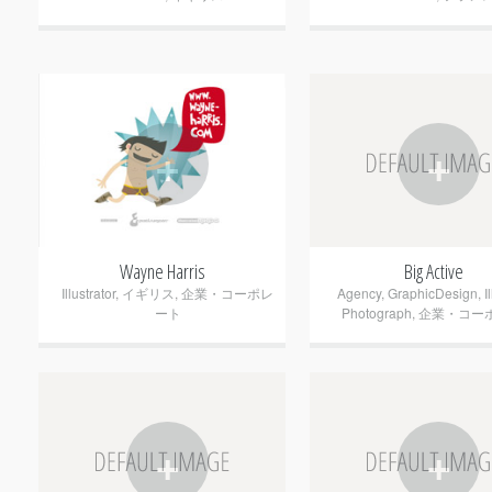
+
+
Wayne Harris
Big Active
Illustrator
,
イギリス
,
企業・コーポレ
Agency
,
GraphicDesign
,
I
ート
Photograph
,
企業・コー
+
+