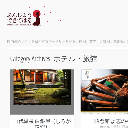
国内外のサイトを紹介するギャラリーサイト。国別、業界・分野別、色別等、
Category Archives:
ホテル・旅館
+
+
山代温泉 白銀屋（しろが
昭恋館 よ志の
ねや）
ホテル・旅館
,
日