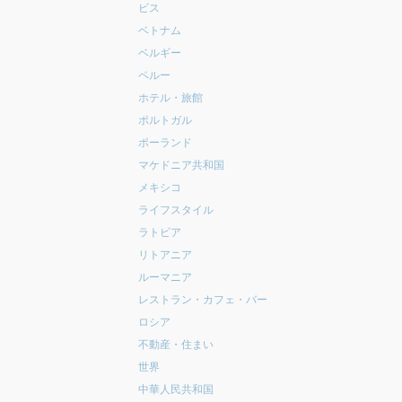
ビス
ベトナム
ベルギー
ペルー
ホテル・旅館
ポルトガル
ポーランド
マケドニア共和国
メキシコ
ライフスタイル
ラトビア
リトアニア
ルーマニア
レストラン・カフェ・バー
ロシア
不動産・住まい
世界
中華人民共和国