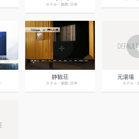
ホテル・旅館
,
日本
+
静観荘
元湯場
本
ホテル・旅館
,
日本
ホテル・