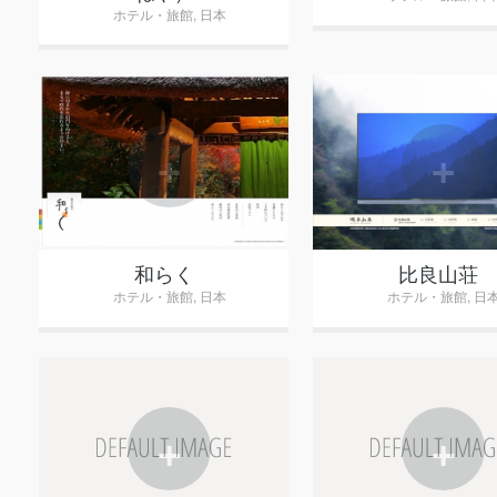
ホテル・旅館
,
日本
+
+
和らく
比良山荘
ホテル・旅館
,
日本
ホテル・旅館
,
日
+
+