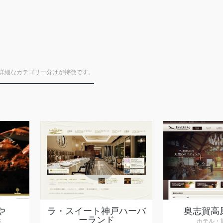
詳細なカテゴリー分けが特徴です。
+
や
ラ・スイート神戸ハーバ
奥志賀高
ーランド
本
ホテル・