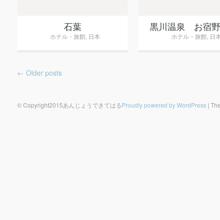
石葉
黒川温泉 お宿
ホテル・旅館
,
日本
ホテル・旅館
,
日
Post navigation
←
Older posts
© Copyright2015あんじょうできてはる
Proudly powered by WordPress
|
The