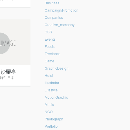
Business
Campaign/Promotion
Companies
Creative_company
CSR
+
Events
Foods
Freelance
Game
GraphicDesign
 沙羅亭
Hotel
旅館
,
日本
Illustrator
Lifestyle
MotionGraphic
Music
NGO
Photograph
Portfolio