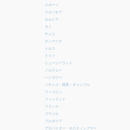
スポーツ
スロバキア
セルビア
タイ
チェコ
デンマーク
トルコ
ドイツ
ニュージーランド
ノルウェー
ハンガリー
パチンコ・競馬・ギャンブル
フィリピン
フィンランド
フランス
ブラジル
ブルガリア
プロバイダー・ホスティングサー