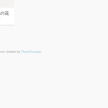
野の花
本
me: Gridster by
ThemeFurnace
.