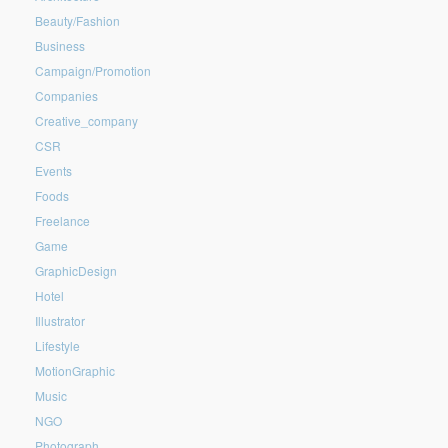
Beauty/Fashion
Business
Campaign/Promotion
Companies
Creative_company
CSR
Events
Foods
Freelance
Game
GraphicDesign
Hotel
Illustrator
Lifestyle
MotionGraphic
Music
NGO
Photograph