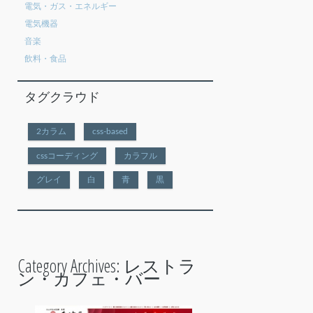
電気・ガス・エネルギー
電気機器
音楽
飲料・食品
タグクラウド
2カラム
css-based
cssコーディング
カラフル
グレイ
白
青
黒
Category Archives:
レストラ
ン・カフェ・バー