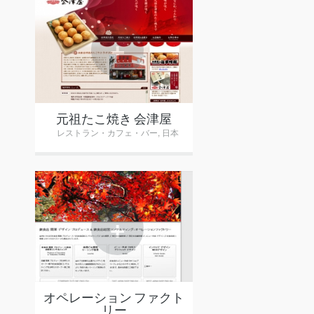
+
元祖たこ焼き 会津屋
レストラン・カフェ・バー
,
日本
+
オペレーション ファクト
リー