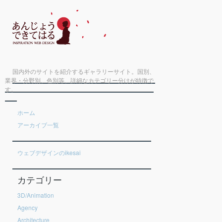
国内外のサイトを紹介するギャラリーサイト。国別、
業界・分野別、色別等、詳細なカテゴリー分けが特徴で
す。
ホーム
アーカイブ一覧
ウェブデザインのikesai
カテゴリー
3D/Animation
Agency
Architecture