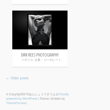
+
DIRK REES PHOTOGRAPHY
イギリス
,
企業・コーポレート
Post navigation
←
Older posts
© Copyright2015あんじょうできてはる
Proudly
powered by WordPress
|
Theme: Gridster by
ThemeFurnace
.