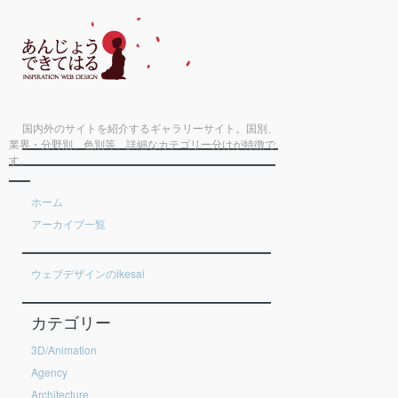
国内外のサイトを紹介するギャラリーサイト。国別、
業界・分野別、色別等、詳細なカテゴリー分けが特徴で
す。
ホーム
アーカイブ一覧
ウェブデザインのikesai
カテゴリー
3D/Animation
Agency
Architecture