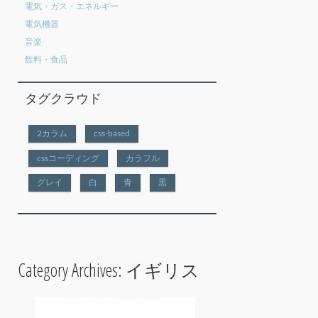
電気・ガス・エネルギー
電気機器
音楽
飲料・食品
タグクラウド
2カラム
css-based
cssコーディング
カラフル
グレイ
白
青
黒
Category Archives:
イギリス