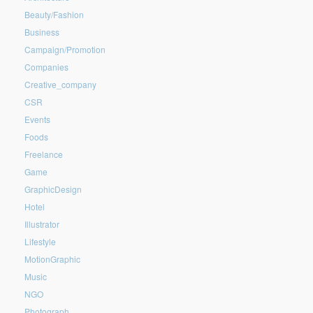
Beauty/Fashion
Business
Campaign/Promotion
Companies
Creative_company
CSR
Events
Foods
Freelance
Game
GraphicDesign
Hotel
Illustrator
Lifestyle
MotionGraphic
Music
NGO
Photograph