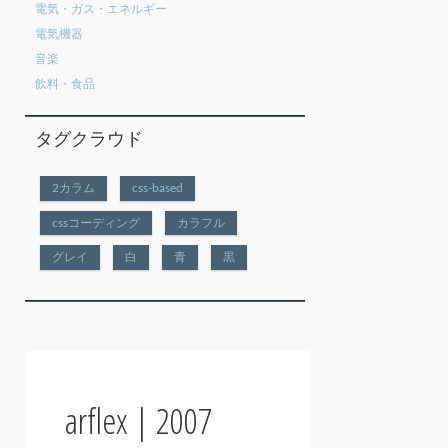
電気・ガス・エネルギー
電気機器
音楽
飲料・食品
タグクラウド
2カラム
css-based
cssコーディング
カラフル
グレイ
白
青
黒
arflex | 2007