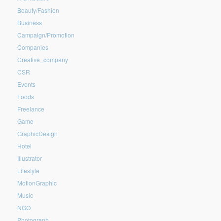
Beauty/Fashion
Business
Campaign/Promotion
Companies
Creative_company
CSR
Events
Foods
Freelance
Game
GraphicDesign
Hotel
Illustrator
Lifestyle
MotionGraphic
Music
NGO
Photograph