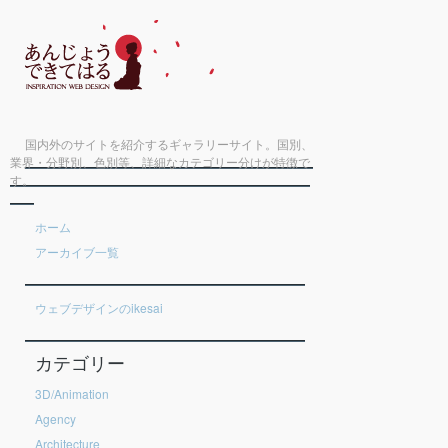
国内外のサイトを紹介するギャラリーサイト。国別、
業界・分野別、色別等、詳細なカテゴリー分けが特徴で
す。
ホーム
アーカイブ一覧
ウェブデザインのikesai
カテゴリー
3D/Animation
Agency
Architecture