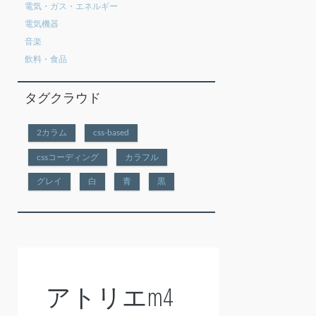
電気・ガス・エネルギー
電気機器
音楽
飲料・食品
タグクラウド
2カラム
css-based
cssコーディング
カラフル
グレイ
白
青
黒
アトリエm4