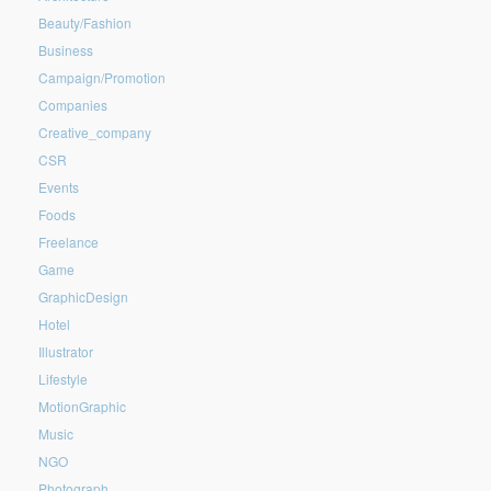
Beauty/Fashion
Business
Campaign/Promotion
Companies
Creative_company
CSR
Events
Foods
Freelance
Game
GraphicDesign
Hotel
Illustrator
Lifestyle
MotionGraphic
Music
NGO
Photograph