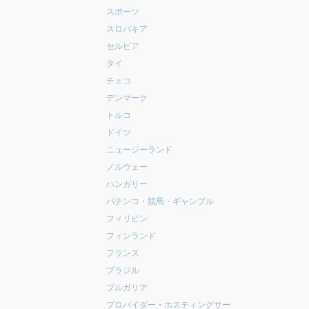
スポーツ
スロバキア
セルビア
タイ
チェコ
デンマーク
トルコ
ドイツ
ニュージーランド
ノルウェー
ハンガリー
パチンコ・競馬・ギャンブル
フィリピン
フィンランド
フランス
ブラジル
ブルガリア
プロバイダー・ホスティングサー