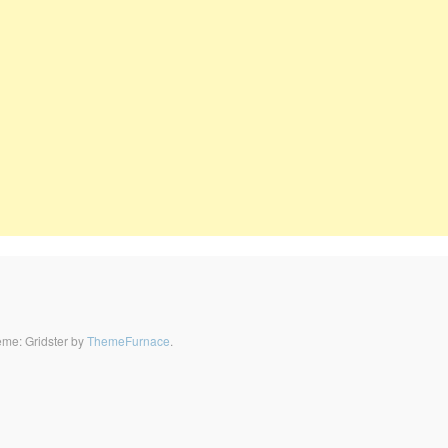
me: Gridster by
ThemeFurnace
.