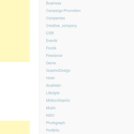
Business
Campaign/Promotion
Companies
Creative_company
CSR
Events
Foods
Freelance
Game
GraphicDesign
Hotel
Illustrator
Lifestyle
MotionGraphic
Music
NGO
Photograph
Portfolio