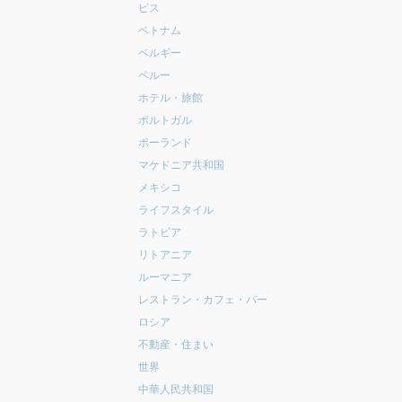
ビス
ベトナム
ベルギー
ペルー
ホテル・旅館
ポルトガル
ポーランド
マケドニア共和国
メキシコ
ライフスタイル
ラトビア
リトアニア
ルーマニア
レストラン・カフェ・バー
ロシア
不動産・住まい
世界
中華人民共和国