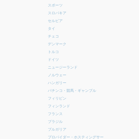
スポーツ
スロバキア
セルビア
タイ
チェコ
デンマーク
トルコ
ドイツ
ニュージーランド
ノルウェー
ハンガリー
パチンコ・競馬・ギャンブル
フィリピン
フィンランド
フランス
ブラジル
ブルガリア
プロバイダー・ホスティングサー