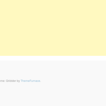
me: Gridster by
ThemeFurnace
.