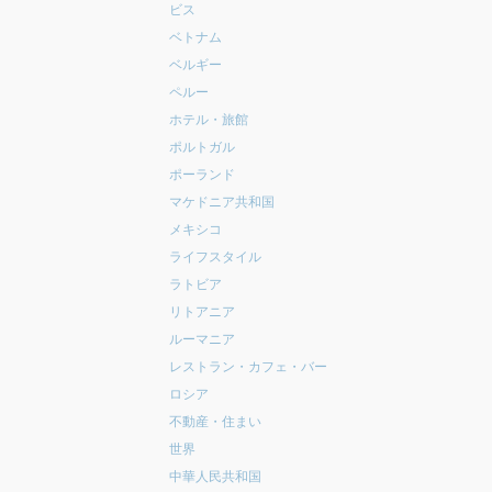
ビス
ベトナム
ベルギー
ペルー
ホテル・旅館
ポルトガル
ポーランド
マケドニア共和国
メキシコ
ライフスタイル
ラトビア
リトアニア
ルーマニア
レストラン・カフェ・バー
ロシア
不動産・住まい
世界
中華人民共和国