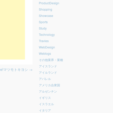
ProductDesign
Shopping
Showcase
Sports
Study
Technology
Travles
WebDesign
Weblogs
その他業界・業種
アイスランド
e!マツモトキヨシ
→
アイルランド
アパレル
アメリカ合衆国
アルゼンチン
イギリス
イスラエル
イタリア