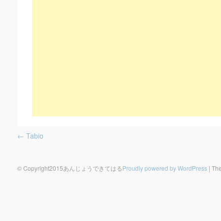
Post navigation
←
Tabio
© Copyright2015あんじょうできてはる
Proudly powered by WordPress
|
The