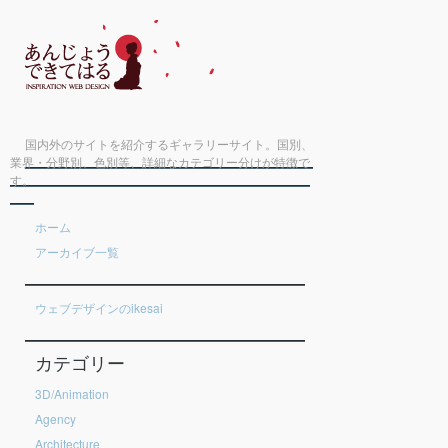
国内外のサイトを紹介するギャラリーサイト。国別、
業界・分野別、色別等、詳細なカテゴリー分けが特徴で
す。
ホーム
アーカイブ一覧
ウェブデザインのikesai
カテゴリー
3D/Animation
Agency
Architecture