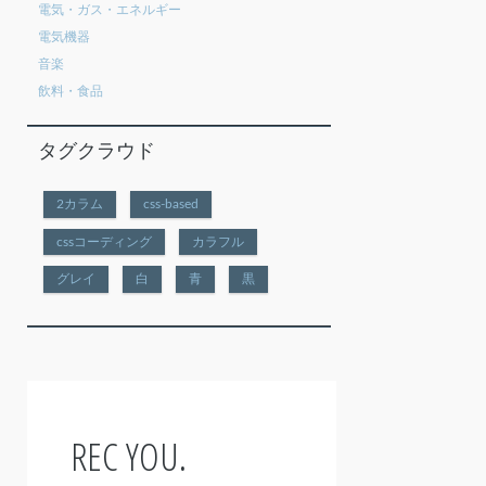
電気・ガス・エネルギー
電気機器
音楽
飲料・食品
タグクラウド
2カラム
css-based
cssコーディング
カラフル
グレイ
白
青
黒
REC YOU.