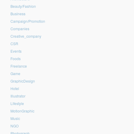
Beauty/Fashion
Business
Campaign/Promotion
Companies
Creative_company
CSR
Events
Foods
Freelance
Game
GraphicDesign
Hotel
Illustrator
Lifestyle
MotionGraphic
Music
NGO
Photograph