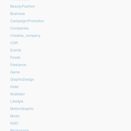
Beauty/Fashion
Business
Campaign/Promotion
Companies
Creative_company
CSR
Events
Foods
Freelance
Game
GraphicDesign
Hotel
Illustrator
Lifestyle
MotionGraphic
Music
NGO
Photograph