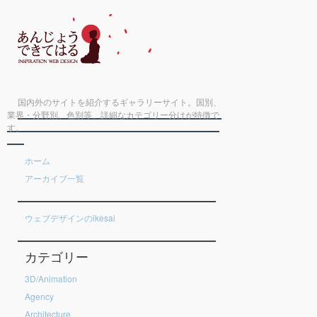
国内外のサイトを紹介するギャラリーサイト。国別、
業界・分野別、色別等、詳細なカテゴリー分けが特徴で
す。
ホーム
アーカイブ一覧
ウェブデザインのikesai
カテゴリー
3D/Animation
Agency
Architecture