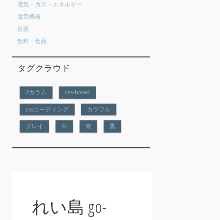
電気・ガス・エネルギー
電気機器
音楽
飲料・食品
タグクラウド
2カラム
css-based
cssコーディング
カラフル
グレイ
白
青
黒
れい島 go-