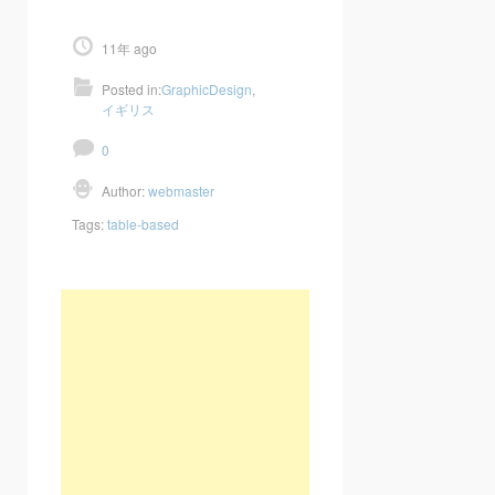
11年 ago
Posted in:
GraphicDesign
,
イギリス
0
Author:
webmaster
Tags:
table-based