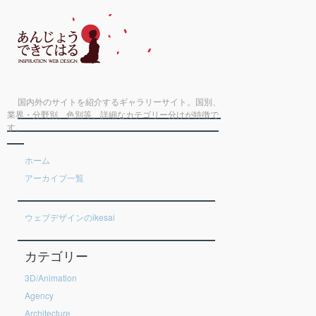
国内外のサイトを紹介するギャラリーサイト。国別、
業界・分野別、色別等、詳細なカテゴリー分けが特徴で
す。
ホーム
アーカイブ一覧
ウェブデザインのikesai
カテゴリー
3D/Animation
Agency
Architecture