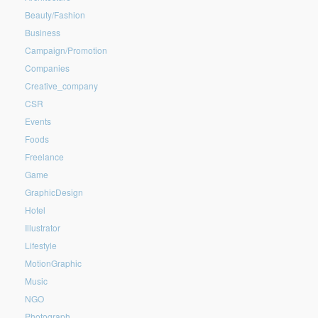
Beauty/Fashion
Business
Campaign/Promotion
Companies
Creative_company
CSR
Events
Foods
Freelance
Game
GraphicDesign
Hotel
Illustrator
Lifestyle
MotionGraphic
Music
NGO
Photograph