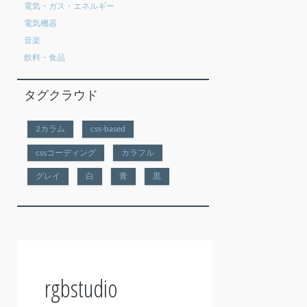
電気・ガス・エネルギー
電気機器
音楽
飲料・食品
タグクラウド
2カラム
css-based
cssコーディング
カラフル
グレイ
白
青
黒
rgbstudio