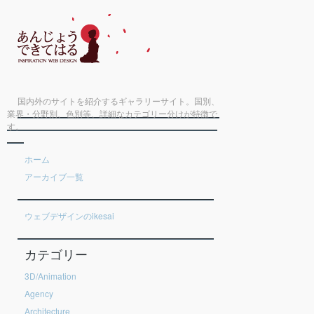
国内外のサイトを紹介するギャラリーサイト。国別、
業界・分野別、色別等、詳細なカテゴリー分けが特徴で
す。
ホーム
アーカイブ一覧
ウェブデザインのikesai
カテゴリー
3D/Animation
Agency
Architecture