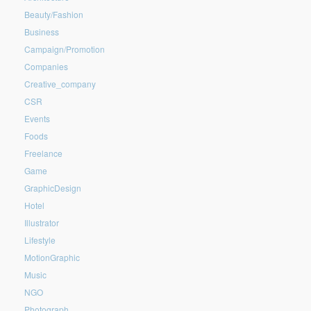
Beauty/Fashion
Business
Campaign/Promotion
Companies
Creative_company
CSR
Events
Foods
Freelance
Game
GraphicDesign
Hotel
Illustrator
Lifestyle
MotionGraphic
Music
NGO
Photograph