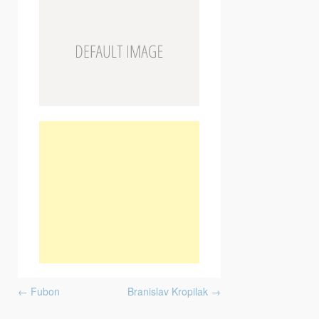
Post navigation
←
Fubon
Branislav Kropilak
→