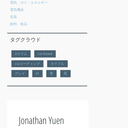
電気・ガス・エネルギー
電気機器
音楽
飲料・食品
タグクラウド
2カラム
css-based
cssコーディング
カラフル
グレイ
白
青
黒
Jonathan Yuen