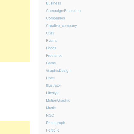
Business
Campaign/Promotion
Companies
Creative_company
CSR
Events
Foods
Freelance
Game
GraphicDesign
Hotel
Illustrator
Lifestyle
MotionGraphic
Music
NGO
Photograph
Portfolio