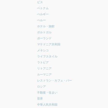
ビス
ベトナム
ベルギー
ペルー
ホテル・旅館
ポルトガル
ポーランド
マケドニア共和国
メキシコ
ライフスタイル
ラトビア
リトアニア
ルーマニア
レストラン・カフェ・バー
ロシア
不動産・住まい
世界
中華人民共和国