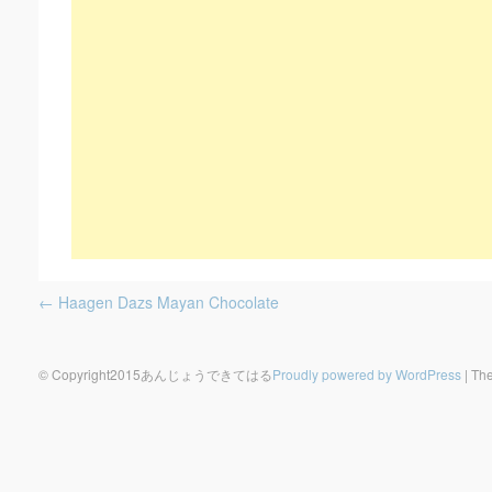
Post navigation
←
Haagen Dazs Mayan Chocolate
© Copyright2015あんじょうできてはる
Proudly powered by WordPress
|
The