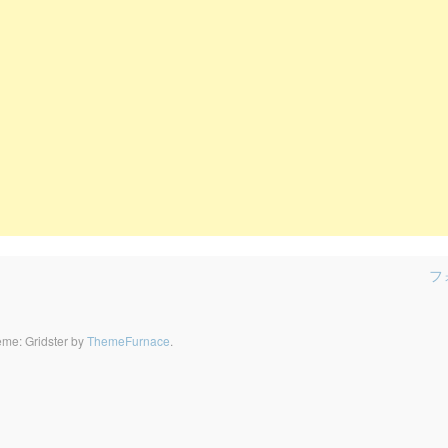
フ
me: Gridster by
ThemeFurnace
.