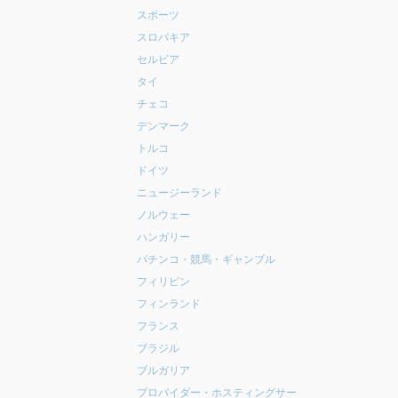
スポーツ
スロバキア
セルビア
タイ
チェコ
デンマーク
トルコ
ドイツ
ニュージーランド
ノルウェー
ハンガリー
パチンコ・競馬・ギャンブル
フィリピン
フィンランド
フランス
ブラジル
ブルガリア
プロバイダー・ホスティングサー