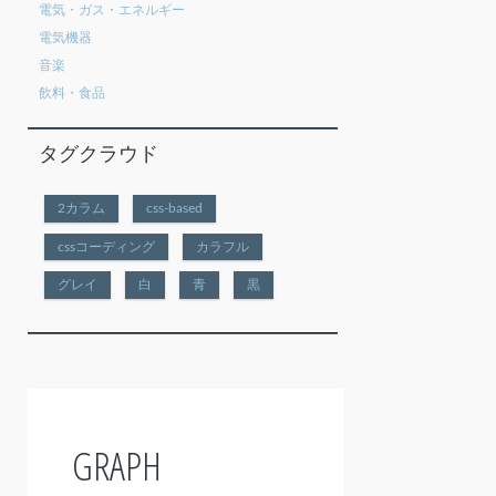
電気・ガス・エネルギー
電気機器
音楽
飲料・食品
タグクラウド
2カラム
css-based
cssコーディング
カラフル
グレイ
白
青
黒
GRAPH