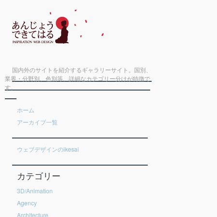
国内外のサイトを紹介するギャラリーサイト。国別、
業界・分野別、色別等、詳細なカテゴリー分けが特徴で
す。
ホーム
アーカイブ一覧
ウェブデザインのikesai
カテゴリー
3D/Animation
Agency
Architecture