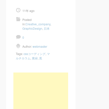
11年 ago
Posted
in:
Creative_company
,
GraphicDesign
,
日本
0
Author:
webmaster
Tags:
cssコーディング
,
マ
ルチカラム
,
黄緑
,
黒