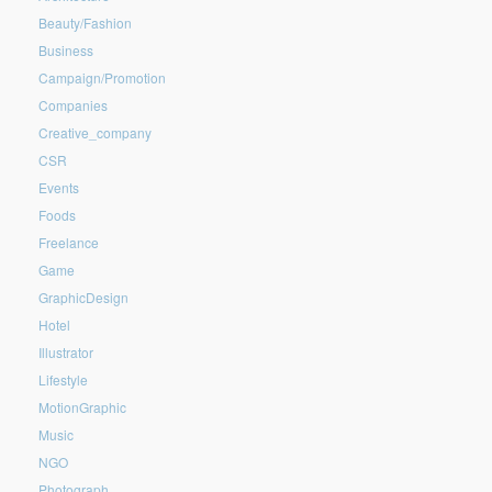
Beauty/Fashion
Business
Campaign/Promotion
Companies
Creative_company
CSR
Events
Foods
Freelance
Game
GraphicDesign
Hotel
Illustrator
Lifestyle
MotionGraphic
Music
NGO
Photograph