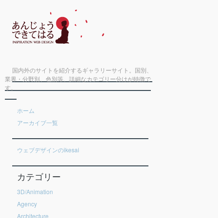
国内外のサイトを紹介するギャラリーサイト。国別、
業界・分野別、色別等、詳細なカテゴリー分けが特徴で
す。
ホーム
アーカイブ一覧
ウェブデザインのikesai
カテゴリー
3D/Animation
Agency
Architecture