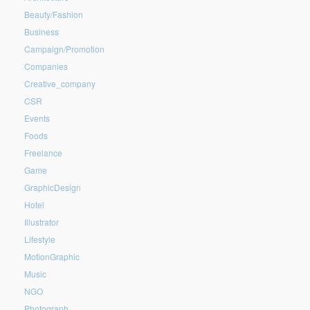
Beauty/Fashion
Business
Campaign/Promotion
Companies
Creative_company
CSR
Events
Foods
Freelance
Game
GraphicDesign
Hotel
Illustrator
Lifestyle
MotionGraphic
Music
NGO
Photograph