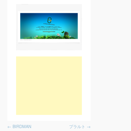
Post navigation
←
BIRDMAN
プラルト
→