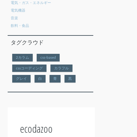
電気・ガス・エネルギー
電気機器
音楽
飲料・食品
タグクラウド
2カラム
css-based
cssコーディング
カラフル
グレイ
白
青
黒
ecodazoo