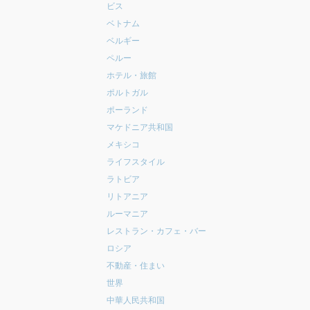
ビス
ベトナム
ベルギー
ペルー
ホテル・旅館
ポルトガル
ポーランド
マケドニア共和国
メキシコ
ライフスタイル
ラトビア
リトアニア
ルーマニア
レストラン・カフェ・バー
ロシア
不動産・住まい
世界
中華人民共和国