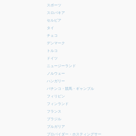
スポーツ
スロバキア
セルビア
タイ
チェコ
デンマーク
トルコ
ドイツ
ニュージーランド
ノルウェー
ハンガリー
パチンコ・競馬・ギャンブル
フィリピン
フィンランド
フランス
ブラジル
ブルガリア
プロバイダー・ホスティングサー