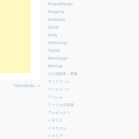
ProductDesign
Shopping
Showcase
Sports
Study
Technology
Travles
WebDesign
Weblogs
その他業界・業種
アイスランド
Telmolindo
→
アイルランド
アパレル
アメリカ合衆国
アルゼンチン
イギリス
イスラエル
イタリア