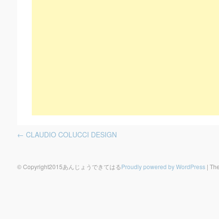
Post navigation
←
CLAUDIO COLUCCI DESIGN
© Copyright2015あんじょうできてはる
Proudly powered by WordPress
|
The