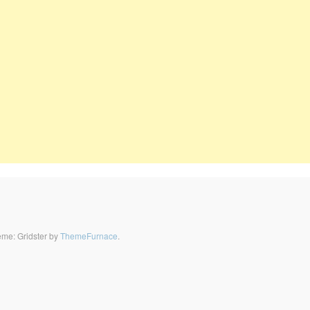
me: Gridster by
ThemeFurnace
.