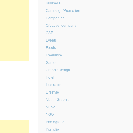
Business
Campaign/Promotion
Companies
Creative_company
CSR
Events
Foods
Freelance
Game
GraphicDesign
Hotel
Illustrator
Lifestyle
MotionGraphic
Music
NGO
Photograph
Portfolio