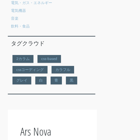
電気・ガス・エネルギー
電気機器
音楽
飲料・食品
タグクラウド
2カラム
css-based
cssコーディング
カラフル
グレイ
白
青
黒
Ars Nova