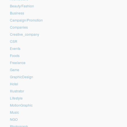
Beauty/Fashion
Business
Campaign/Promotion
Companies
Creative_company
CSR
Events
Foods
Freelance
Game
GraphicDesign
Hotel
Illustrator
Lifestyle
MotionGraphic
Music
NGO
Photograph