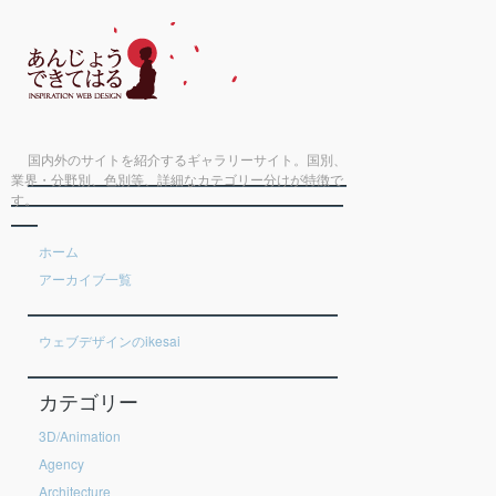
国内外のサイトを紹介するギャラリーサイト。国別、
業界・分野別、色別等、詳細なカテゴリー分けが特徴で
す。
ホーム
アーカイブ一覧
ウェブデザインのikesai
カテゴリー
3D/Animation
Agency
Architecture