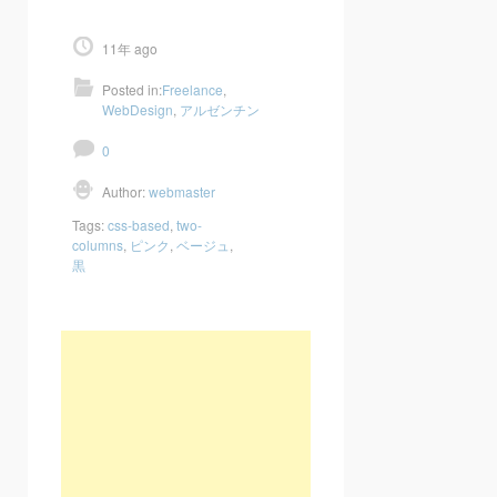
11年 ago
Posted in:
Freelance
,
WebDesign
,
アルゼンチン
0
Author:
webmaster
Tags:
css-based
,
two-
columns
,
ピンク
,
ベージュ
,
黒