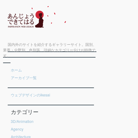
国内外のサイトを紹介するギャラリーサイト。国別、
業界・分野別、色別等、詳細なカテゴリー分けが特徴で
す。
ホーム
アーカイブ一覧
ウェブデザインのikesai
カテゴリー
3D/Animation
Agency
Architecture