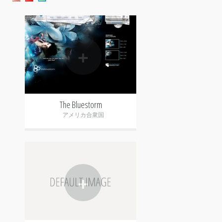
+
The Bluestorm
アメリカ合衆国
+