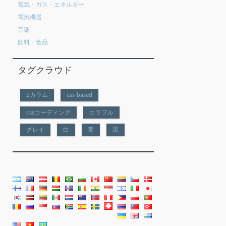
電気・ガス・エネルギー
電気機器
音楽
飲料・食品
タグクラウド
2カラム
css-based
cssコーディング
カラフル
グレイ
白
青
黒