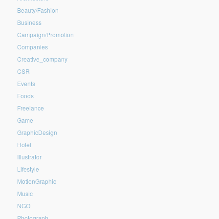
Beauty/Fashion
Business
Campaign/Promotion
Companies
Creative_company
CSR
Events
Foods
Freelance
Game
GraphicDesign
Hotel
Illustrator
Lifestyle
MotionGraphic
Music
NGO
Photograph