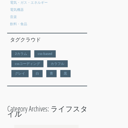
電気・ガス・エネルギー
電気機器
音楽
飲料・食品
タグクラウド
2カラム
css-based
cssコーディング
カラフル
グレイ
白
青
黒
Category Archives:
ライフスタ
イル