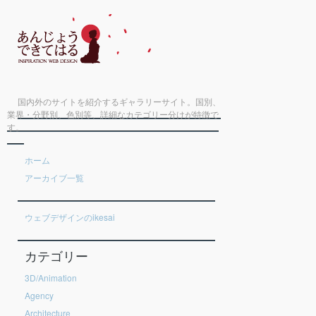
国内外のサイトを紹介するギャラリーサイト。国別、
業界・分野別、色別等、詳細なカテゴリー分けが特徴で
す。
ホーム
アーカイブ一覧
ウェブデザインのikesai
カテゴリー
3D/Animation
Agency
Architecture