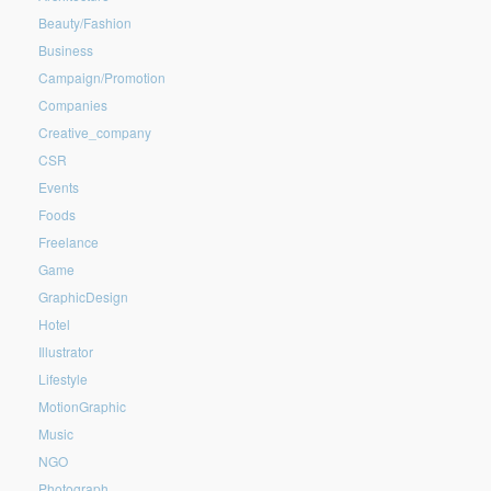
Beauty/Fashion
Business
Campaign/Promotion
Companies
Creative_company
CSR
Events
Foods
Freelance
Game
GraphicDesign
Hotel
Illustrator
Lifestyle
MotionGraphic
Music
NGO
Photograph