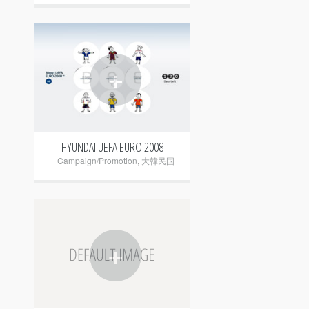
+
HYUNDAI UEFA EURO 2008
Campaign/Promotion
,
大韓民国
+