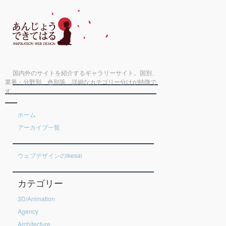
国内外のサイトを紹介するギャラリーサイト。国別、
業界・分野別、色別等、詳細なカテゴリー分けが特徴で
す。
ホーム
アーカイブ一覧
ウェブデザインのikesai
カテゴリー
3D/Animation
Agency
Architecture