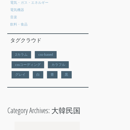
電気・ガス・エネルギー
電気機器
音楽
飲料・食品
タグクラウド
2カラム
css-based
cssコーディング
カラフル
グレイ
白
青
黒
Category Archives:
大韓民国