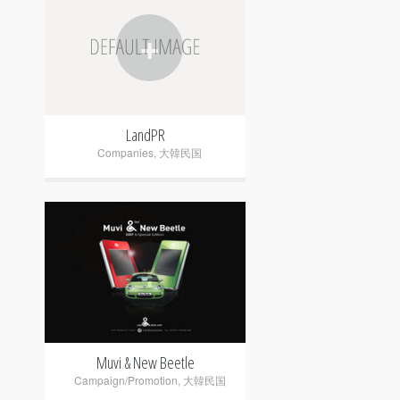
+
LandPR
Companies
,
大韓民国
+
Muvi & New Beetle
Campaign/Promotion
,
大韓民国