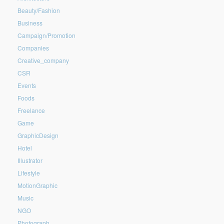
Beauty/Fashion
Business
Campaign/Promotion
Companies
Creative_company
CSR
Events
Foods
Freelance
Game
GraphicDesign
Hotel
Illustrator
Lifestyle
MotionGraphic
Music
NGO
Photograph