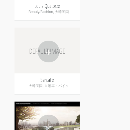
Louis Quatorze
Beauty/Fashion
,
大韓民国
+
SantaFe
大韓民国
,
自動車・バイク
+