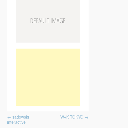
Post navigation
←
sadowski
W+K TOKYO
→
interactive