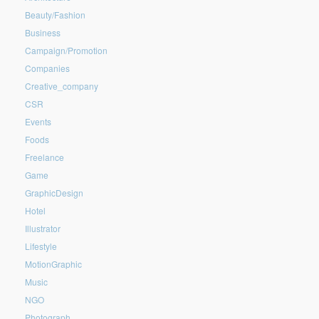
Beauty/Fashion
Business
Campaign/Promotion
Companies
Creative_company
CSR
Events
Foods
Freelance
Game
GraphicDesign
Hotel
Illustrator
Lifestyle
MotionGraphic
Music
NGO
Photograph