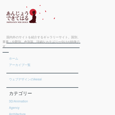
国内外のサイトを紹介するギャラリーサイト。国別、
業界・分野別、色別等、詳細なカテゴリー分けが特徴で
す。
ホーム
アーカイブ一覧
ウェブデザインのikesai
カテゴリー
3D/Animation
Agency
Architecture