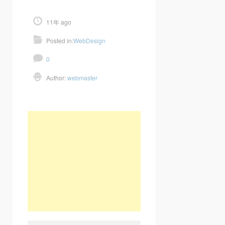
11年 ago
Posted in:
WebDesign
0
Author:
webmaster