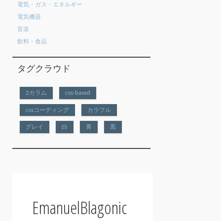
電気・ガス・エネルギー
電気機器
音楽
飲料・食品
タグクラウド
2カラム
css-based
cssコーディング
カラフル
グレイ
白
青
黒
EmanuelBlagonic