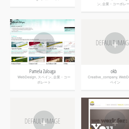
ン
,
企業・コーポレ
+
+
Pamela Zuloaga
okb
WebDesign
,
スペイン
,
企業・コー
Creative_company
,
WebD
ポレート
ペイン
+
+