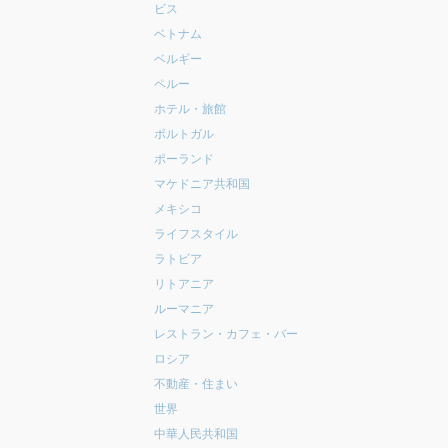
ビス
ベトナム
ベルギー
ペルー
ホテル・旅館
ポルトガル
ポーランド
マケドニア共和国
メキシコ
ライフスタイル
ラトビア
リトアニア
ルーマニア
レストラン・カフェ・バー
ロシア
不動産・住まい
世界
中華人民共和国