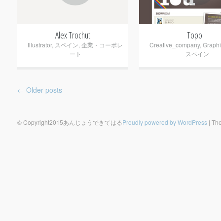
Alex Trochut
Topo
Illustrator
,
スペイン
,
企業・コーポレ
Creative_company
,
Graph
ート
スペイン
Post navigation
←
Older posts
© Copyright2015あんじょうできてはる
Proudly powered by WordPress
|
The