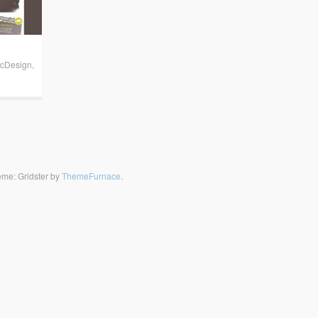
icDesign
,
me: Gridster by
ThemeFurnace
.