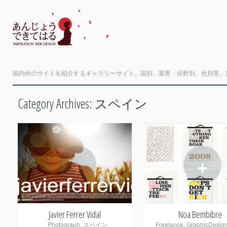
国内外のサイトを紹介するギャラリーサイト。国別、業界・分野別、色別等、
Category Archives:
スペイン
+
+
Javier Ferrer Vidal
Noa Bembibre
Photograph
,
スペイン
Freelance
,
GraphicDesig