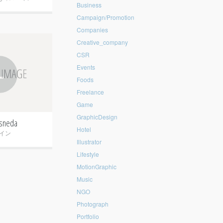
Business
Campaign/Promotion
Companies
Creative_company
CSR
+
Events
Foods
Freelance
Game
GraphicDesign
esneda
Hotel
イン
Illustrator
Lifestyle
MotionGraphic
Music
NGO
Photograph
Portfolio