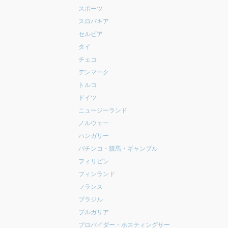
スポーツ
スロバキア
セルビア
タイ
チェコ
デンマーク
トルコ
ドイツ
ニュージーランド
ノルウェー
ハンガリー
パチンコ・競馬・ギャンブル
フィリピン
フィンランド
フランス
ブラジル
ブルガリア
プロバイダー・ホスティングサー