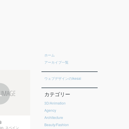
ホーム
アーカイブ一覧
ウェブデザインのikesai
+
カテゴリー
3D/Animation
Agency
Architecture
a
Beauty/Fashion
gn
,
スペイン