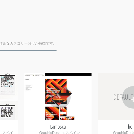
詳細なカテゴリー分けが特徴です。
+
Lamosca
hol
n
,
スペイ
GraphicDesign
,
スペイン
GraphicDesi