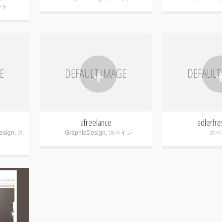
ート
+
afreelance
adlerfr
esign
,
ス
GraphicDesign
,
スペイン
スペ