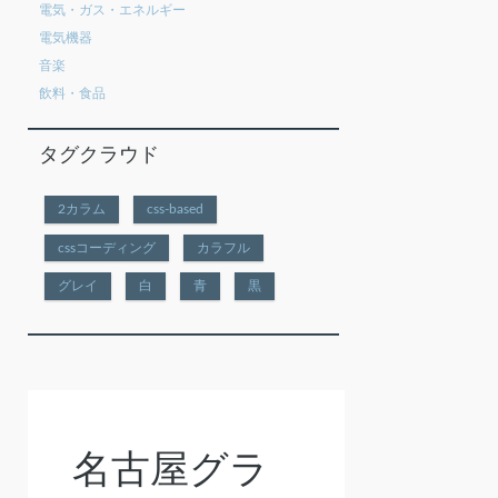
電気・ガス・エネルギー
電気機器
音楽
飲料・食品
タグクラウド
2カラム
css-based
cssコーディング
カラフル
グレイ
白
青
黒
名古屋グラ