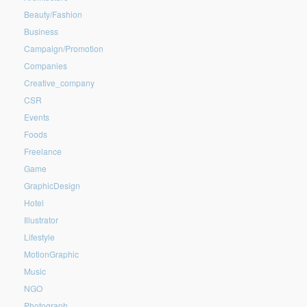
Beauty/Fashion
Business
Campaign/Promotion
Companies
Creative_company
CSR
Events
Foods
Freelance
Game
GraphicDesign
Hotel
Illustrator
Lifestyle
MotionGraphic
Music
NGO
Photograph