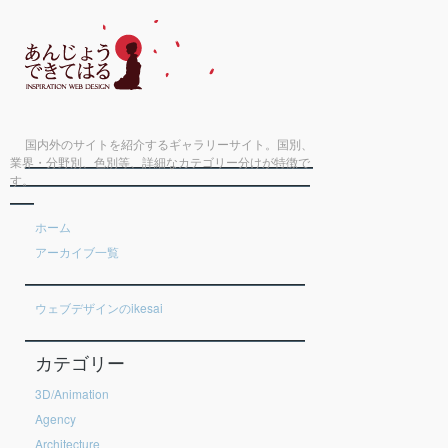
国内外のサイトを紹介するギャラリーサイト。国別、
業界・分野別、色別等、詳細なカテゴリー分けが特徴で
す。
ホーム
アーカイブ一覧
ウェブデザインのikesai
カテゴリー
3D/Animation
Agency
Architecture