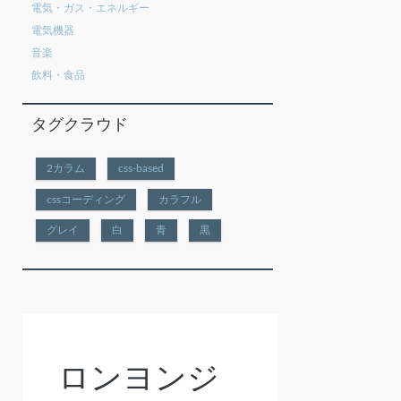
電気・ガス・エネルギー
電気機器
音楽
飲料・食品
タグクラウド
2カラム
css-based
cssコーディング
カラフル
グレイ
白
青
黒
ロンヨンジ