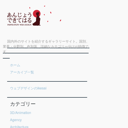
国内外のサイトを紹介するギャラリーサイト。国別、
業界・分野別、色別等、詳細なカテゴリー分けが特徴で
す。
ホーム
アーカイブ一覧
ウェブデザインのikesai
カテゴリー
3D/Animation
Agency
Architecture