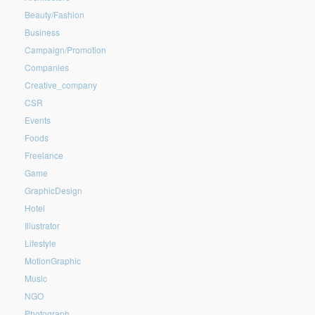
Beauty/Fashion
Business
Campaign/Promotion
Companies
Creative_company
CSR
Events
Foods
Freelance
Game
GraphicDesign
Hotel
Illustrator
Lifestyle
MotionGraphic
Music
NGO
Photograph