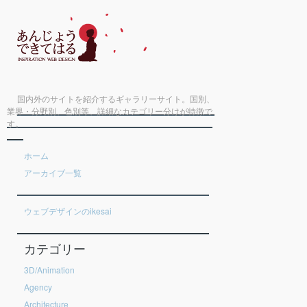
国内外のサイトを紹介するギャラリーサイト。国別、
業界・分野別、色別等、詳細なカテゴリー分けが特徴で
す。
ホーム
アーカイブ一覧
ウェブデザインのikesai
カテゴリー
3D/Animation
Agency
Architecture