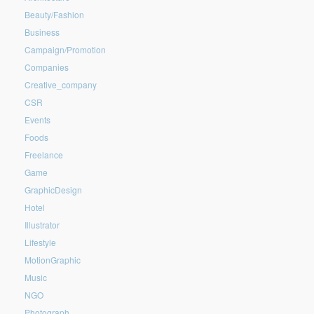
Beauty/Fashion
Business
Campaign/Promotion
Companies
Creative_company
CSR
Events
Foods
Freelance
Game
GraphicDesign
Hotel
Illustrator
Lifestyle
MotionGraphic
Music
NGO
Photograph