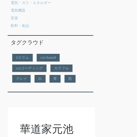
電気・ガス・エネルギー
電気機器
音楽
飲料・食品
タグクラウド
2カラム
css-based
cssコーディング
カラフル
グレイ
白
青
黒
華道家元池