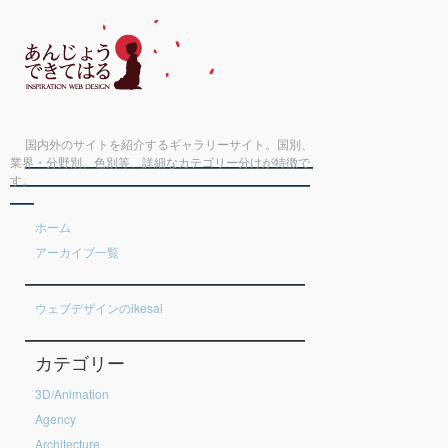
国内外のサイトを紹介するギャラリーサイト。国別、
業界・分野別、色別等、詳細なカテゴリー分けが特徴で
す。
ホーム
アーカイブ一覧
ウェブデザインのikesai
カテゴリー
3D/Animation
Agency
Architecture