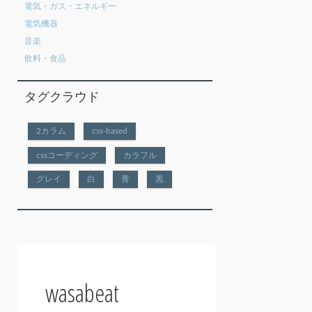
電気・ガス・エネルギー
電気機器
音楽
飲料・食品
タグクラウド
2カラム
css-based
cssコーディング
カラフル
グレイ
白
青
黒
wasabeat