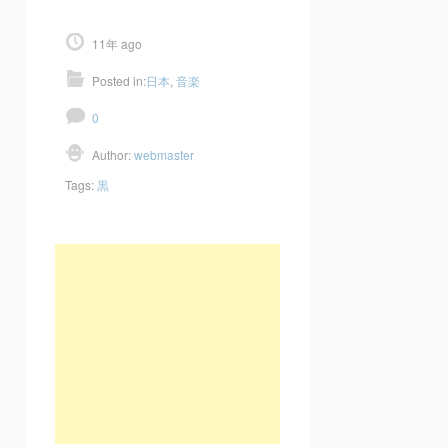
11年 ago
Posted in:
日本
,
音楽
0
Author:
webmaster
Tags:
黒