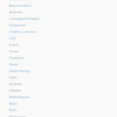
Beauty/Fashion
Business
Campaign/Promotion
Companies
Creative_company
CSR
Events
Foods
Freelance
Game
GraphicDesign
Hotel
Illustrator
Lifestyle
MotionGraphic
Music
NGO
Photograph