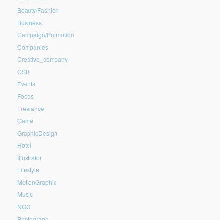
Beauty/Fashion
Business
Campaign/Promotion
Companies
Creative_company
CSR
Events
Foods
Freelance
Game
GraphicDesign
Hotel
Illustrator
Lifestyle
MotionGraphic
Music
NGO
Photograph