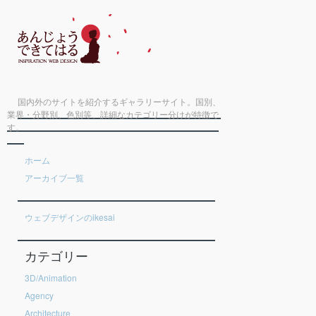
国内外のサイトを紹介するギャラリーサイト。国別、
業界・分野別、色別等、詳細なカテゴリー分けが特徴で
す。
ホーム
アーカイブ一覧
ウェブデザインのikesai
カテゴリー
3D/Animation
Agency
Architecture