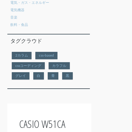
電気・ガス・エネルギー
電気機器
音楽
飲料・食品
タグクラウド
2カラム
css-based
cssコーディング
カラフル
グレイ
白
青
黒
CASIO W51CA