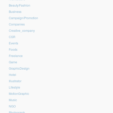
Beauty/Fashion
Business
Campaign/Promotion
Companies
Creative_company
CSR
Events
Foods
Freelance
Game
GraphicDesign
Hotel
Illustrator
Lifestyle
MotionGraphic
Music
NGO
Photograph