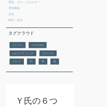
電気・ガス・エネルギー
電気機器
音楽
飲料・食品
タグクラウド
2カラム
css-based
cssコーディング
カラフル
グレイ
白
青
黒
Ｙ氏の６つ