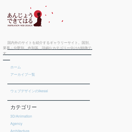
国内外のサイトを紹介するギャラリーサイト。国別、
業界・分野別、色別等、詳細なカテゴリー分けが特徴で
す。
ホーム
アーカイブ一覧
ウェブデザインのikesai
カテゴリー
3D/Animation
Agency
Architecture