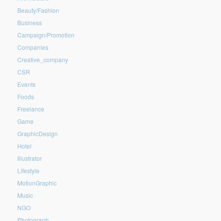
Beauty/Fashion
Business
Campaign/Promotion
Companies
Creative_company
CSR
Events
Foods
Freelance
Game
GraphicDesign
Hotel
Illustrator
Lifestyle
MotionGraphic
Music
NGO
Photograph