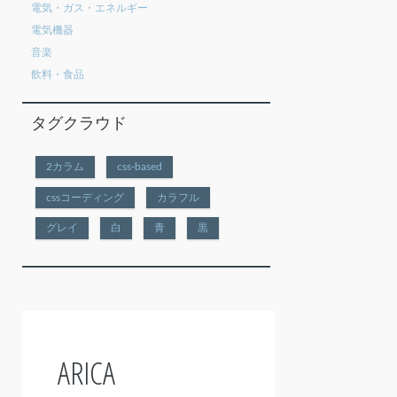
電気・ガス・エネルギー
電気機器
音楽
飲料・食品
タグクラウド
2カラム
css-based
cssコーディング
カラフル
グレイ
白
青
黒
ARICA