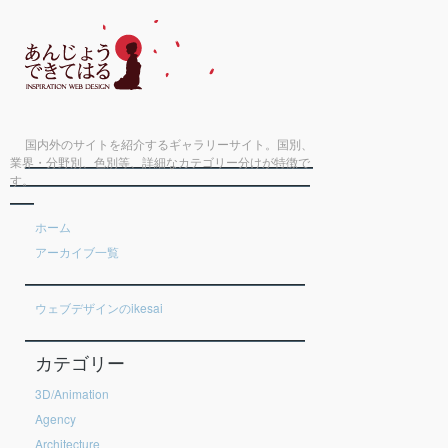
国内外のサイトを紹介するギャラリーサイト。国別、
業界・分野別、色別等、詳細なカテゴリー分けが特徴で
す。
ホーム
アーカイブ一覧
ウェブデザインのikesai
カテゴリー
3D/Animation
Agency
Architecture