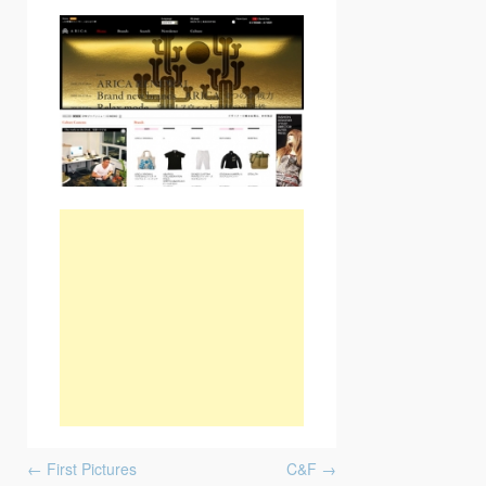
Post navigation
←
First Pictures
C&F
→