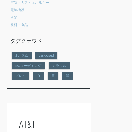
電気・ガス・エネルギー
電気機器
音楽
飲料・食品
タグクラウド
2カラム
css-based
cssコーディング
カラフル
グレイ
白
青
黒
AT&T