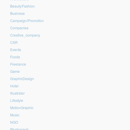
Beauty/Fashion
Business
Campaign/Promotion
Companies
Creative_company
CSR
Events
Foods
Freelance
Game
GraphicDesign
Hotel
Illustrator
Lifestyle
MotionGraphic
Music
NGO
Photograph