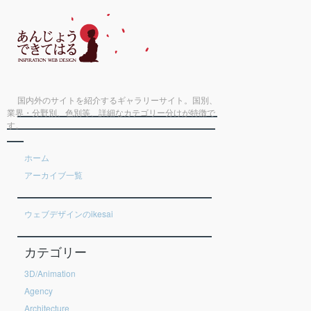
国内外のサイトを紹介するギャラリーサイト。国別、
業界・分野別、色別等、詳細なカテゴリー分けが特徴で
す。
ホーム
アーカイブ一覧
ウェブデザインのikesai
カテゴリー
3D/Animation
Agency
Architecture