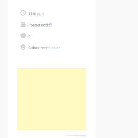
11年 ago
Posted in:
世界
0
Author:
webmaster