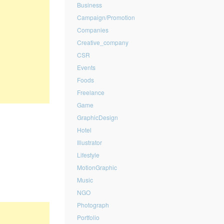
Business
Campaign/Promotion
Companies
Creative_company
CSR
Events
Foods
Freelance
Game
GraphicDesign
Hotel
Illustrator
Lifestyle
MotionGraphic
Music
NGO
Photograph
Portfolio