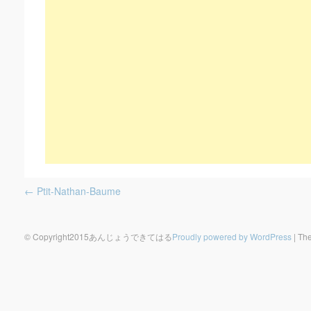
Post navigation
←
Ptit-Nathan-Baume
© Copyright2015あんじょうできてはる
Proudly powered by WordPress
|
The