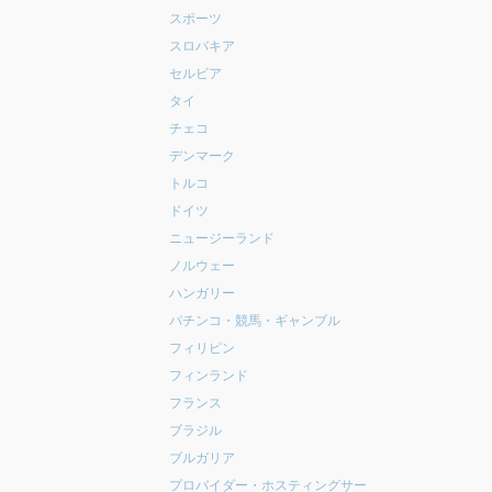
スポーツ
スロバキア
セルビア
タイ
チェコ
デンマーク
トルコ
ドイツ
ニュージーランド
ノルウェー
ハンガリー
パチンコ・競馬・ギャンブル
フィリピン
フィンランド
フランス
ブラジル
ブルガリア
プロバイダー・ホスティングサー