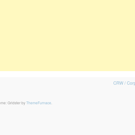
CRW / Corp
me: Gridster by
ThemeFurnace
.