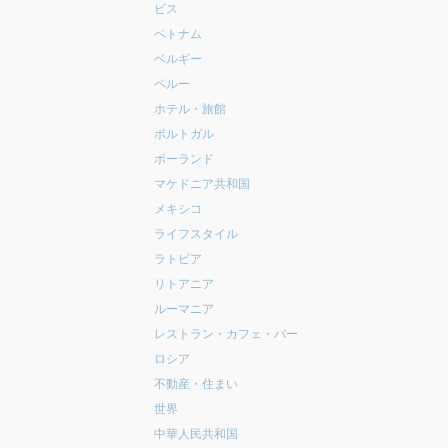
ビス
ベトナム
ベルギー
ペルー
ホテル・旅館
ポルトガル
ポーランド
マケドニア共和国
メキシコ
ライフスタイル
ラトビア
リトアニア
ルーマニア
レストラン・カフェ・バー
ロシア
不動産・住まい
世界
中華人民共和国