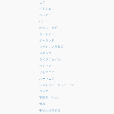
ビス
ベトナム
ベルギー
ペルー
ホテル・旅館
ポルトガル
ポーランド
マケドニア共和国
メキシコ
ライフスタイル
ラトビア
リトアニア
ルーマニア
レストラン・カフェ・バー
ロシア
不動産・住まい
世界
中華人民共和国