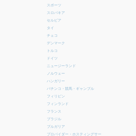
スポーツ
スロバキア
セルビア
タイ
チェコ
デンマーク
トルコ
ドイツ
ニュージーランド
ノルウェー
ハンガリー
パチンコ・競馬・ギャンブル
フィリピン
フィンランド
フランス
ブラジル
ブルガリア
プロバイダー・ホスティングサー