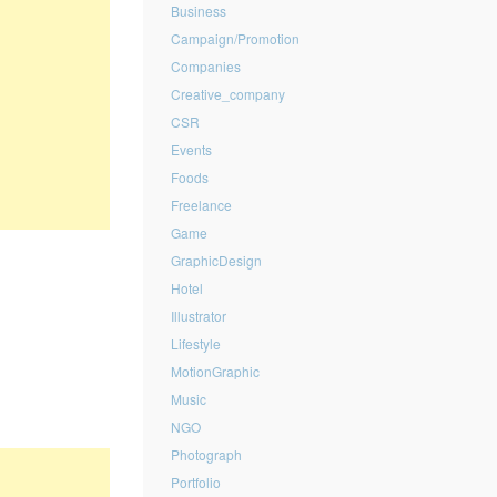
Business
Campaign/Promotion
Companies
Creative_company
CSR
Events
Foods
Freelance
Game
GraphicDesign
Hotel
Illustrator
Lifestyle
MotionGraphic
Music
NGO
Photograph
Portfolio