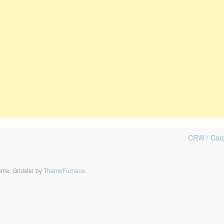
CRW / Corp
me: Gridster by
ThemeFurnace
.