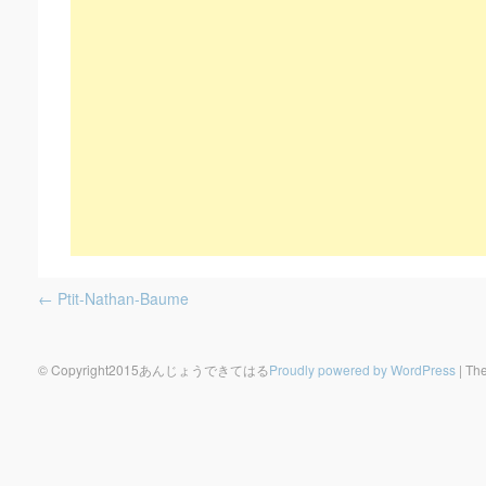
Post navigation
←
Ptit-Nathan-Baume
© Copyright2015あんじょうできてはる
Proudly powered by WordPress
|
The