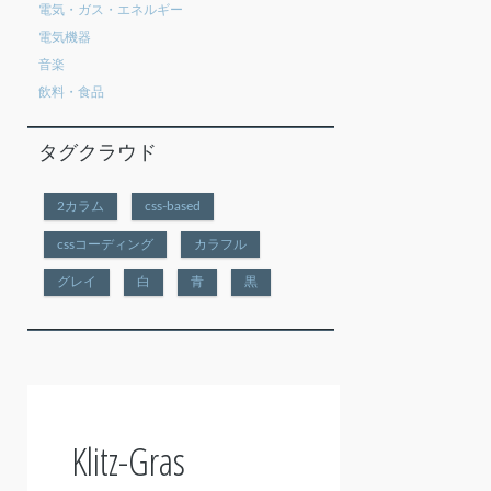
電気・ガス・エネルギー
電気機器
音楽
飲料・食品
タグクラウド
2カラム
css-based
cssコーディング
カラフル
グレイ
白
青
黒
Klitz-Gras