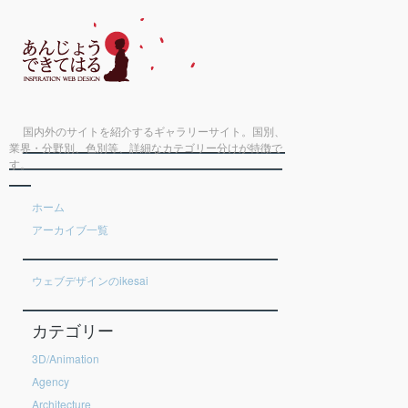
国内外のサイトを紹介するギャラリーサイト。国別、
業界・分野別、色別等、詳細なカテゴリー分けが特徴で
す。
ホーム
アーカイブ一覧
ウェブデザインのikesai
カテゴリー
3D/Animation
Agency
Architecture