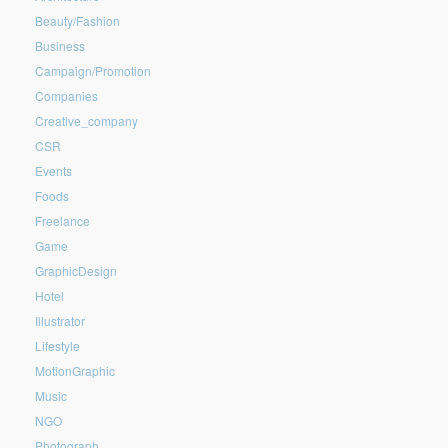
Beauty/Fashion
Business
Campaign/Promotion
Companies
Creative_company
CSR
Events
Foods
Freelance
Game
GraphicDesign
Hotel
Illustrator
Lifestyle
MotionGraphic
Music
NGO
Photograph