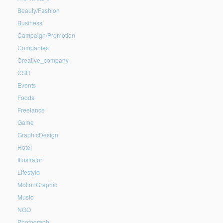
Beauty/Fashion
Business
Campaign/Promotion
Companies
Creative_company
CSR
Events
Foods
Freelance
Game
GraphicDesign
Hotel
Illustrator
Lifestyle
MotionGraphic
Music
NGO
Photograph