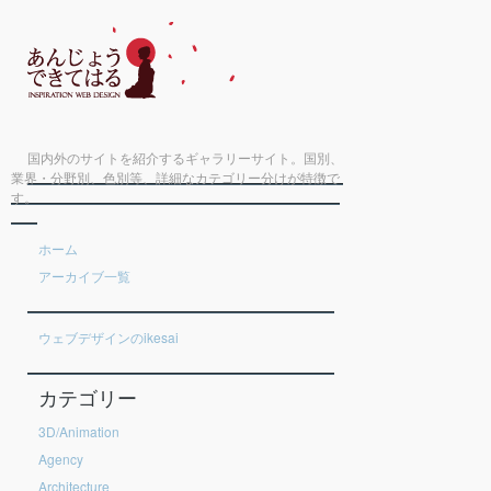
国内外のサイトを紹介するギャラリーサイト。国別、
業界・分野別、色別等、詳細なカテゴリー分けが特徴で
す。
ホーム
アーカイブ一覧
ウェブデザインのikesai
カテゴリー
3D/Animation
Agency
Architecture