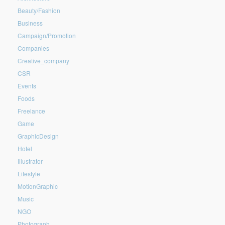
Beauty/Fashion
Business
Campaign/Promotion
Companies
Creative_company
CSR
Events
Foods
Freelance
Game
GraphicDesign
Hotel
Illustrator
Lifestyle
MotionGraphic
Music
NGO
Photograph