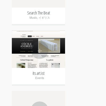
Search The Beat
Music
,
イギリス
+
its.art.ist
Events