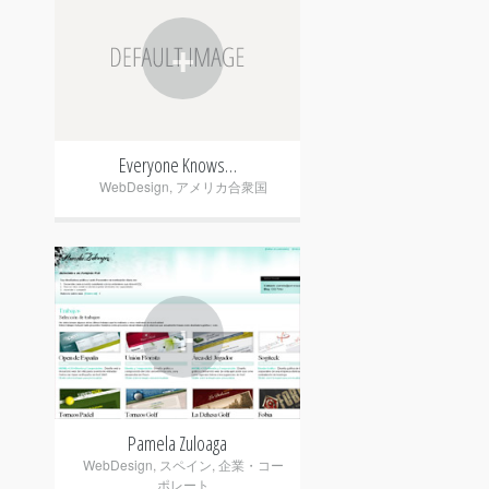
+
Everyone Knows…
WebDesign
,
アメリカ合衆国
+
Pamela Zuloaga
WebDesign
,
スペイン
,
企業・コー
ポレート