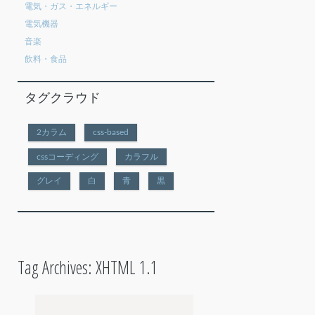
電気・ガス・エネルギー
電気機器
音楽
飲料・食品
タグクラウド
2カラム
css-based
cssコーディング
カラフル
グレイ
白
青
黒
Tag Archives:
XHTML 1.1