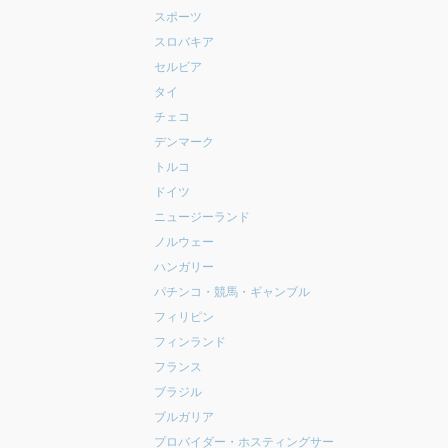
スポーツ
スロバキア
セルビア
タイ
チェコ
デンマーク
トルコ
ドイツ
ニュージーランド
ノルウェー
ハンガリー
パチンコ・競馬・ギャンブル
フィリピン
フィンランド
フランス
ブラジル
ブルガリア
プロバイダー・ホスティングサー