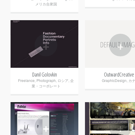
メリカ合衆国
+
+
Danil Golovkin
OutwardCreative
Freelance
,
Photograph
,
ロシア
,
企
GraphicDesign
,
カ
業・コーポレート
+
+