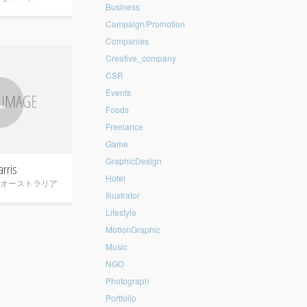
Business
Campaign/Promotion
Companies
Creative_company
CSR
+
Events
Foods
Freelance
Game
GraphicDesign
arris
Hotel
オーストラリア
Illustrator
Lifestyle
MotionGraphic
Music
NGO
Photograph
Portfolio