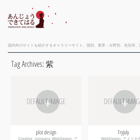
国内外のサイトを紹介するギャラリーサイト。国別、業界・分野別、色別等、
Tag Archives:
紫
+
+
plot design
TryJuly
Creative_company
,
WebDesign
,
ア
WebDesign
,
アメリカ