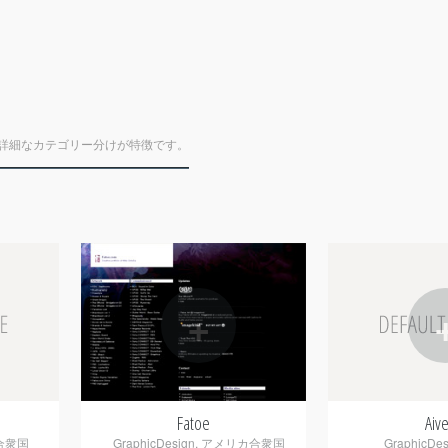
詳細なカテゴリー分けが特徴です。
+
Fatoe
Aiv
合衆国
GraphicDesign
,
アメリカ合衆国
GraphicDes