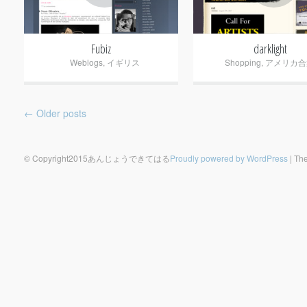
Fubiz
darklight
Weblogs
,
イギリス
Shopping
,
アメリカ合
Post navigation
←
Older posts
© Copyright2015あんじょうできてはる
Proudly powered by WordPress
|
The