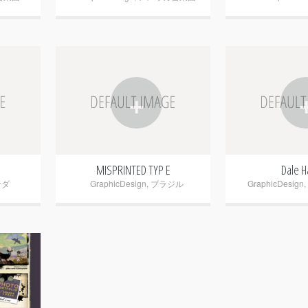
+
MISPRINTED TYP E
Dale H
ナダ
GraphicDesign
,
ブラジル
GraphicDesign
,