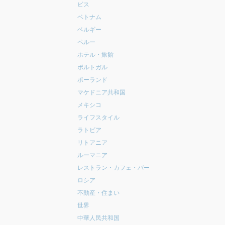
ビス
ベトナム
ベルギー
ペルー
ホテル・旅館
ポルトガル
ポーランド
マケドニア共和国
メキシコ
ライフスタイル
ラトビア
リトアニア
ルーマニア
レストラン・カフェ・バー
ロシア
不動産・住まい
世界
中華人民共和国