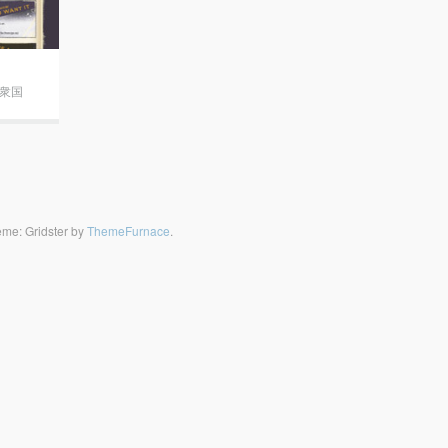
衆国
me: Gridster by
ThemeFurnace
.