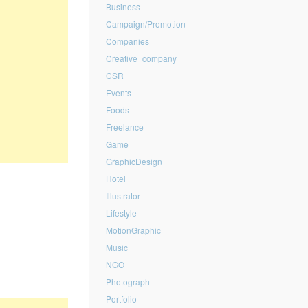
Business
Campaign/Promotion
Companies
Creative_company
CSR
Events
Foods
Freelance
Game
GraphicDesign
Hotel
Illustrator
Lifestyle
MotionGraphic
Music
NGO
Photograph
Portfolio