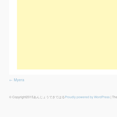
Post navigation
←
Myera
© Copyright2015あんじょうできてはる
Proudly powered by WordPress
|
The