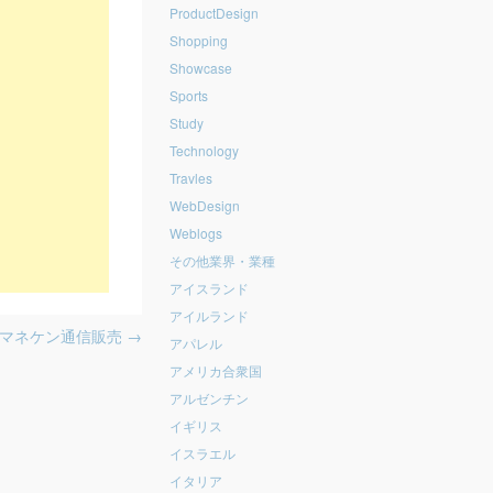
ProductDesign
Shopping
Showcase
Sports
Study
Technology
Travles
WebDesign
Weblogs
その他業界・業種
アイスランド
アイルランド
マネケン通信販売
→
アパレル
アメリカ合衆国
アルゼンチン
イギリス
イスラエル
イタリア