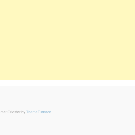
me: Gridster by
ThemeFurnace
.