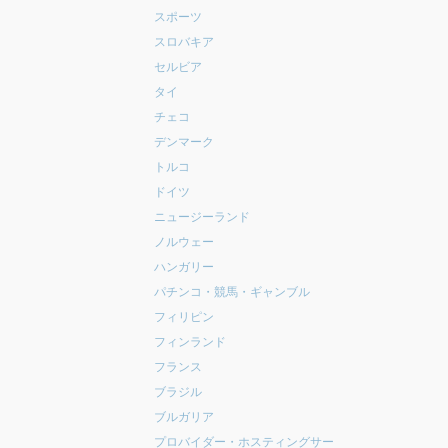
スポーツ
スロバキア
セルビア
タイ
チェコ
デンマーク
トルコ
ドイツ
ニュージーランド
ノルウェー
ハンガリー
パチンコ・競馬・ギャンブル
フィリピン
フィンランド
フランス
ブラジル
ブルガリア
プロバイダー・ホスティングサー