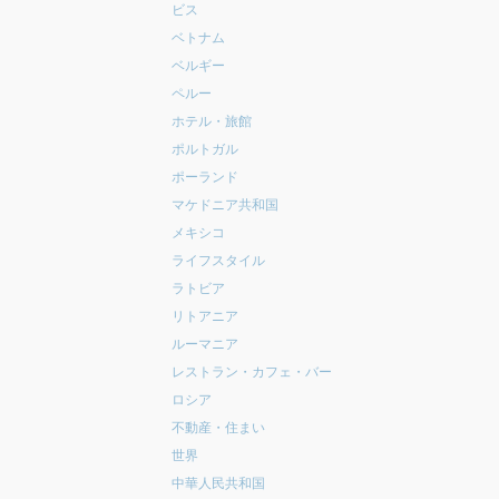
ビス
ベトナム
ベルギー
ペルー
ホテル・旅館
ポルトガル
ポーランド
マケドニア共和国
メキシコ
ライフスタイル
ラトビア
リトアニア
ルーマニア
レストラン・カフェ・バー
ロシア
不動産・住まい
世界
中華人民共和国