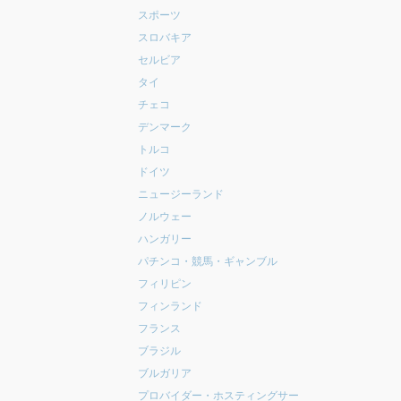
スポーツ
スロバキア
セルビア
タイ
チェコ
デンマーク
トルコ
ドイツ
ニュージーランド
ノルウェー
ハンガリー
パチンコ・競馬・ギャンブル
フィリピン
フィンランド
フランス
ブラジル
ブルガリア
プロバイダー・ホスティングサー