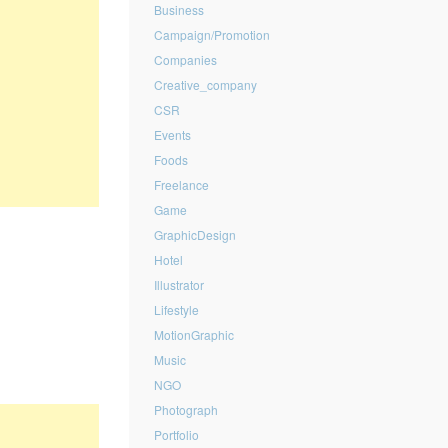
Business
Campaign/Promotion
Companies
Creative_company
CSR
Events
Foods
Freelance
Game
GraphicDesign
Hotel
Illustrator
Lifestyle
MotionGraphic
Music
NGO
Photograph
Portfolio