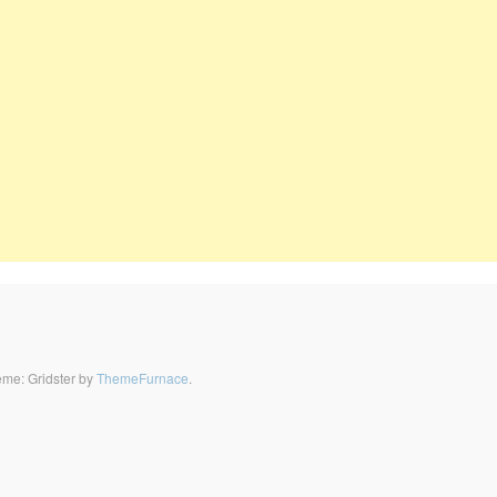
me: Gridster by
ThemeFurnace
.