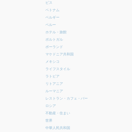
ビス
ベトナム
ベルギー
ペルー
ホテル・旅館
ポルトガル
ポーランド
マケドニア共和国
メキシコ
ライフスタイル
ラトビア
リトアニア
ルーマニア
レストラン・カフェ・バー
ロシア
不動産・住まい
世界
中華人民共和国