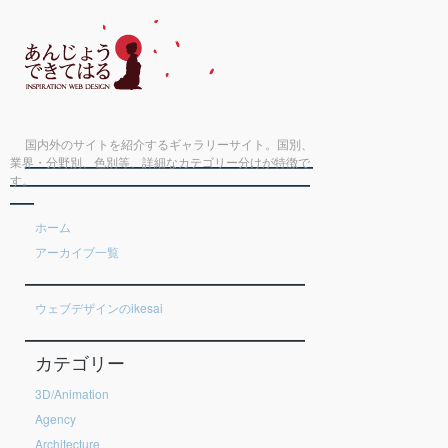
国内外のサイトを紹介するギャラリーサイト。国別、
業界・分野別、色別等、詳細なカテゴリー分けが特徴で
す。
ホーム
アーカイブ一覧
ウェブデザインのikesai
カテゴリー
3D/Animation
Agency
Architecture