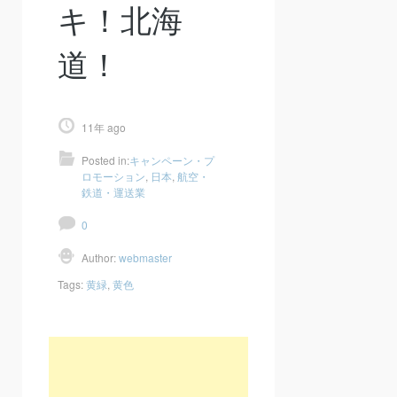
キ！北海
道！
11年 ago
Posted in:
キャンペーン・プ
ロモーション
,
日本
,
航空・
鉄道・運送業
0
Author:
webmaster
Tags:
黄緑
,
黄色