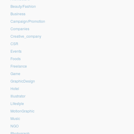
Beauty/Fashion
Business
Campaign/Promotion
Companies
Creative_company
CSR
Events
Foods
Freelance
Game
GraphicDesign
Hotel
Illustrator
Lifestyle
MotionGraphic
Music
NGO
Photograph