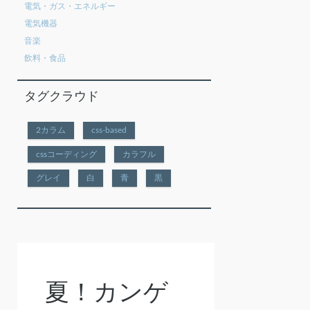
電気・ガス・エネルギー
電気機器
音楽
飲料・食品
タグクラウド
2カラム
css-based
cssコーディング
カラフル
グレイ
白
青
黒
夏！カンゲ