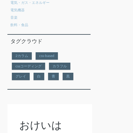
電気・ガス・エネルギー
電気機器
音楽
飲料・食品
タグクラウド
2カラム
css-based
cssコーディング
カラフル
グレイ
白
青
黒
おけいは