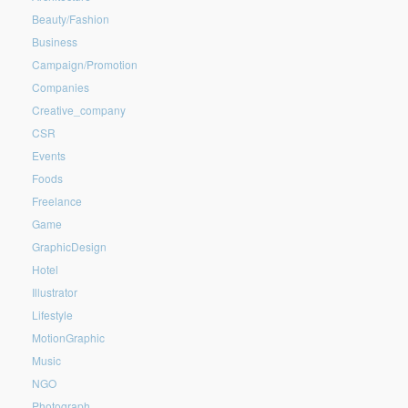
Beauty/Fashion
Business
Campaign/Promotion
Companies
Creative_company
CSR
Events
Foods
Freelance
Game
GraphicDesign
Hotel
Illustrator
Lifestyle
MotionGraphic
Music
NGO
Photograph