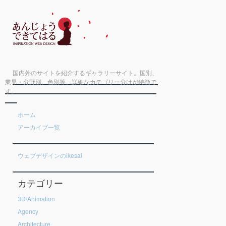
国内外のサイトを紹介するギャラリーサイト。国別、
業界・分野別、色別等、詳細なカテゴリー分けが特徴で
す。
ホーム
アーカイブ一覧
ウェブデザインのikesai
カテゴリー
3D/Animation
Agency
Architecture