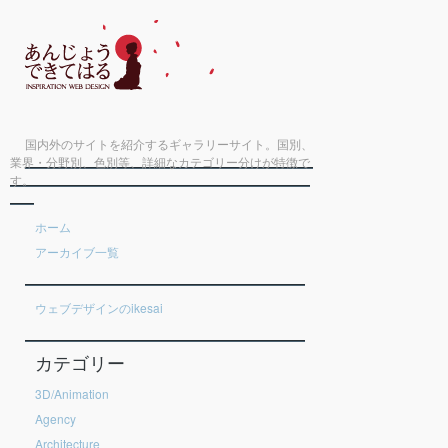
国内外のサイトを紹介するギャラリーサイト。国別、
業界・分野別、色別等、詳細なカテゴリー分けが特徴で
す。
ホーム
アーカイブ一覧
ウェブデザインのikesai
カテゴリー
3D/Animation
Agency
Architecture