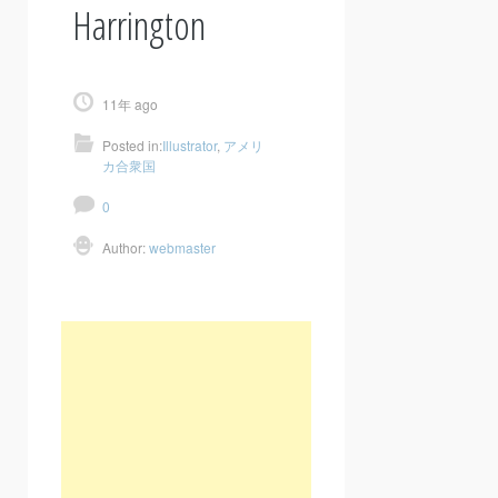
Harrington
11年 ago
Posted in:
Illustrator
,
アメリ
カ合衆国
0
Author:
webmaster