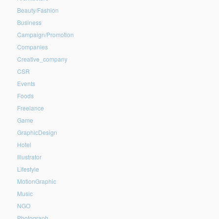
Beauty/Fashion
Business
Campaign/Promotion
Companies
Creative_company
CSR
Events
Foods
Freelance
Game
GraphicDesign
Hotel
Illustrator
Lifestyle
MotionGraphic
Music
NGO
Photograph