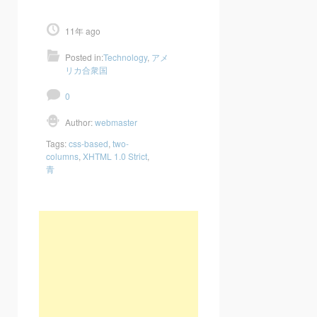
11年 ago
Posted in:
Technology
,
アメ
リカ合衆国
0
Author:
webmaster
Tags:
css-based
,
two-
columns
,
XHTML 1.0 Strict
,
青