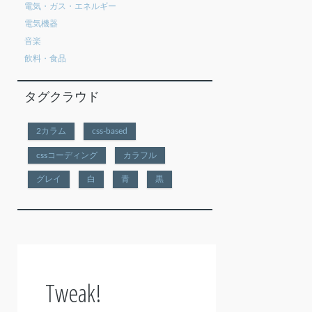
電気・ガス・エネルギー
電気機器
音楽
飲料・食品
タグクラウド
2カラム
css-based
cssコーディング
カラフル
グレイ
白
青
黒
Tweak!