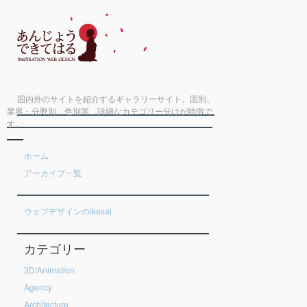
国内外のサイトを紹介するギャラリーサイト。国別、
業界・分野別、色別等、詳細なカテゴリー分けが特徴で
す。
ホーム
アーカイブ一覧
ウェブデザインのikesai
カテゴリー
3D/Animation
Agency
Architecture