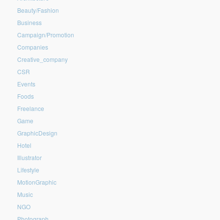
Beauty/Fashion
Business
Campaign/Promotion
Companies
Creative_company
CSR
Events
Foods
Freelance
Game
GraphicDesign
Hotel
Illustrator
Lifestyle
MotionGraphic
Music
NGO
Photograph