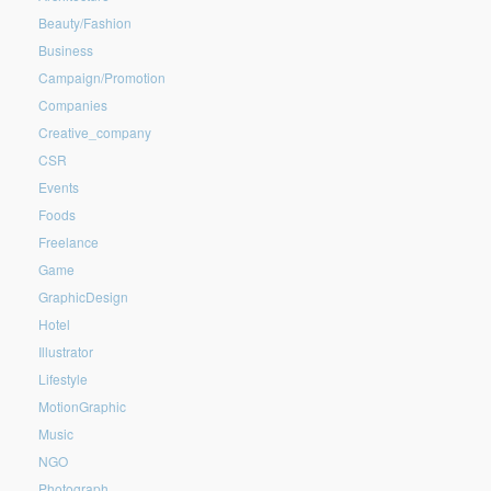
Beauty/Fashion
Business
Campaign/Promotion
Companies
Creative_company
CSR
Events
Foods
Freelance
Game
GraphicDesign
Hotel
Illustrator
Lifestyle
MotionGraphic
Music
NGO
Photograph