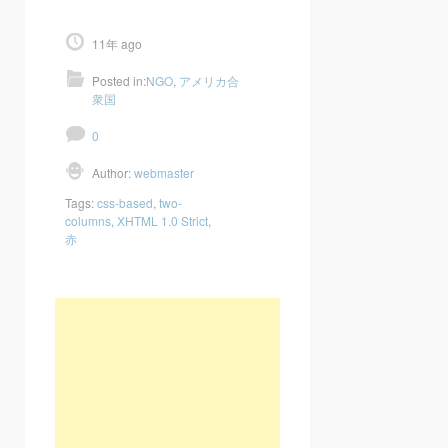
11年 ago
Posted in:
NGO
,
アメリカ合
衆国
0
Author:
webmaster
Tags:
css-based
,
two-
columns
,
XHTML 1.0 Strict
,
赤