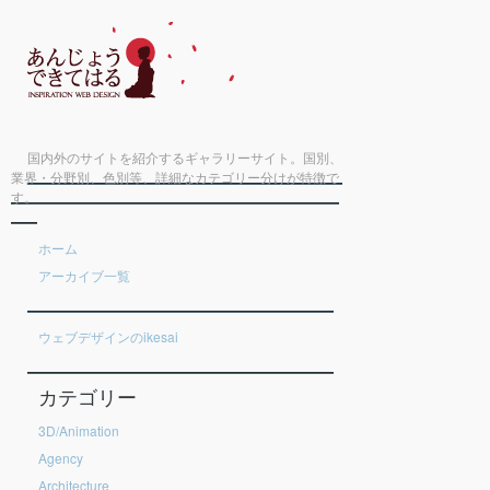
国内外のサイトを紹介するギャラリーサイト。国別、
業界・分野別、色別等、詳細なカテゴリー分けが特徴で
す。
ホーム
アーカイブ一覧
ウェブデザインのikesai
カテゴリー
3D/Animation
Agency
Architecture