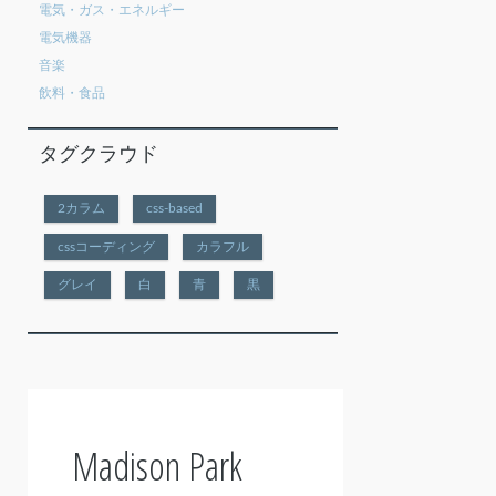
電気・ガス・エネルギー
電気機器
音楽
飲料・食品
タグクラウド
2カラム
css-based
cssコーディング
カラフル
グレイ
白
青
黒
Madison Park