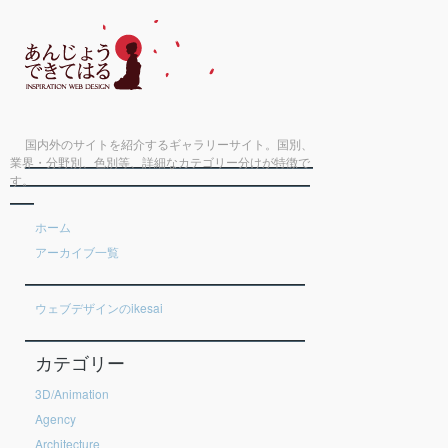
国内外のサイトを紹介するギャラリーサイト。国別、
業界・分野別、色別等、詳細なカテゴリー分けが特徴で
す。
ホーム
アーカイブ一覧
ウェブデザインのikesai
カテゴリー
3D/Animation
Agency
Architecture