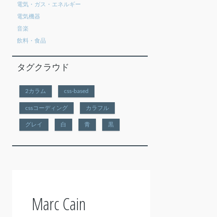
電気・ガス・エネルギー
電気機器
音楽
飲料・食品
タグクラウド
2カラム
css-based
cssコーディング
カラフル
グレイ
白
青
黒
Marc Cain