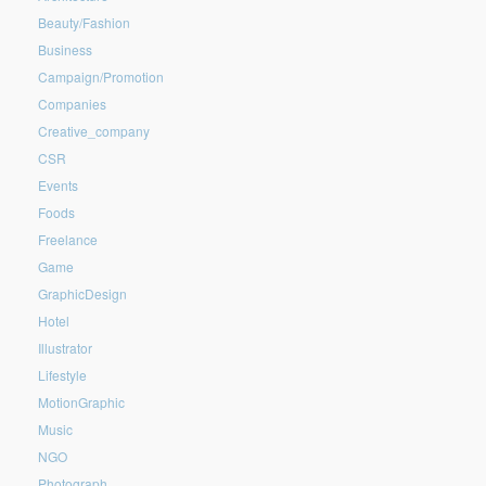
Beauty/Fashion
Business
Campaign/Promotion
Companies
Creative_company
CSR
Events
Foods
Freelance
Game
GraphicDesign
Hotel
Illustrator
Lifestyle
MotionGraphic
Music
NGO
Photograph