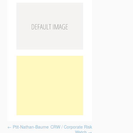
Post navigation
←
Ptit-Nathan-Baume
CRW / Corporate Risk
Watch
→