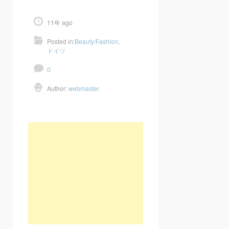
11年 ago
Posted in:
Beauty/Fashion
,
ドイツ
0
Author:
webmaster